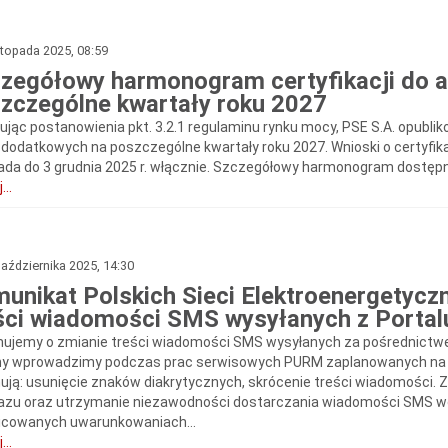
stopada 2025, 08:59
zegółowy harmonogram certyfikacji do a
zczególne kwartały roku 2027
zując postanowienia pkt. 3.2.1 regulaminu rynku mocy, PSE S.A. opubl
i dodatkowych na poszczególne kwartały roku 2027. Wnioski o certyfik
pada do 3 grudnia 2025 r. włącznie. Szczegółowy harmonogram dostępny 
...
aździernika 2025, 14:30
unikat Polskich Sieci Elektroenergetycz
ści wiadomości SMS wysyłanych z Portal
mujemy o zmianie treści wiadomości SMS wysyłanych za pośrednictw
y wprowadzimy podczas prac serwisowych PURM zaplanowanych na 3 
ują: usunięcie znaków diakrytycznych, skrócenie treści wiadomości. 
azu oraz utrzymanie niezawodności dostarczania wiadomości SMS wo
icowanych uwarunkowaniach...
...