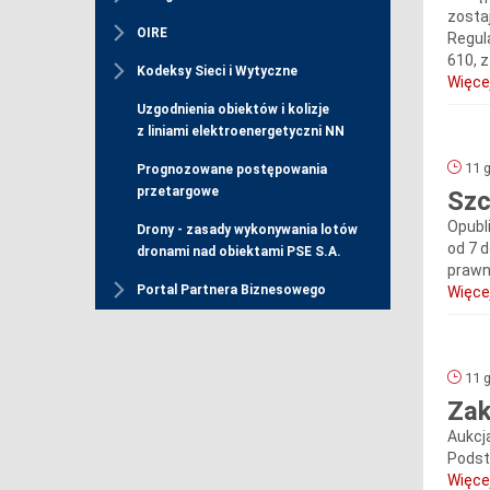
zosta
OIRE
Regula
610, z
Kodeksy Sieci i Wytyczne
Więcej
Uzgodnienia obiektów i kolizje
z liniami elektroenergetyczni NN
11 g
Prognozowane postępowania
przetargowe
Szc
Opubl
Drony - zasady wykonywania lotów
od 7 
dronami nad obiektami PSE S.A.
prawn
Portal Partnera Biznesowego
Więcej
11 g
Zak
Aukcj
Podsta
Więcej