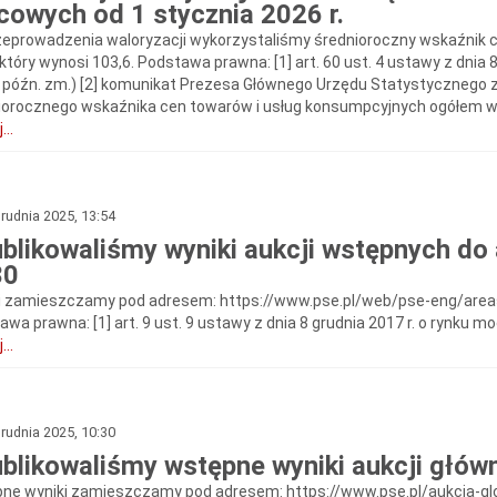
owych od 1 stycznia 2026 r.
zeprowadzenia waloryzacji wykorzystaliśmy średnioroczny wskaźnik 
który wynosi 103,6. Podstawa prawna: [1] art. 60 ust. 4 ustawy z dnia 8 
z późn. zm.) [2] komunikat Prezesa Głównego Urzędu Statystycznego z 
iorocznego wskaźnika cen towarów i usług konsumpcyjnych ogółem w
...
rudnia 2025, 13:54
blikowaliśmy wyniki aukcji wstępnych do 
30
i zamieszczamy pod adresem: https://www.pse.pl/web/pse-eng/areas-
wa prawna: [1] art. 9 ust. 9 ustawy z dnia 8 grudnia 2017 r. o rynku moc
...
rudnia 2025, 10:30
blikowaliśmy wstępne wyniki aukcji głów
ne wyniki zamieszczamy pod adresem: https://www.pse.pl/aukcja-