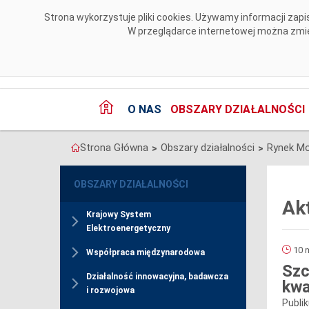
Przejdź do komentarzy
Strona wykorzystuje pliki cookies. Używamy informacji za
W przeglądarce internetowej można zmien
O NAS
OBSZARY DZIAŁALNOŚCI
Strona Główna
Obszary działalności
Rynek M
>
>
OBSZARY DZIAŁALNOŚCI
Ak
Krajowy System
Elektroenergetyczny
10 m
Współpraca międzynarodowa
Szc
Działalność innowacyjna, badawcza
kwa
i rozwojowa
Publi