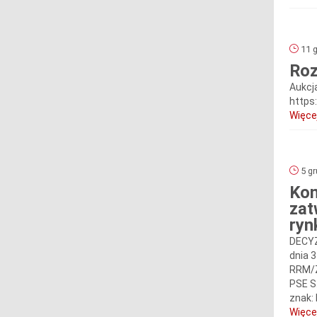
11 g
Roz
Aukcj
https
Więcej
5 gr
Kom
zat
ryn
DECYZ
dnia 3
RRM/Z
PSE S
znak: 
Więcej