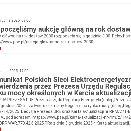
rudnia 2025, 08:00
poczęliśmy aukcję główną na rok dosta
a główna na rok dostaw 2030 rozpoczęła się o godzinie 8:00. Pełny ha
://www.pse.pl/aukcja-glowna-na-rok-dostaw-2030 .
...
udnia 2025, 17:00
unikat Polskich Sieci Elektroenergetycz
wierdzenia przez Prezesa Urzędu Regulac
ku mocy określonych w Karcie aktualizac
JA PREZESA URE Prezes Urzędu Regulacji Energetyki (dalej „Prezes U
 grudnia 2025 r. zatwierdził zmiany Regulaminu rynku mocy (dalej „Regu
/14/2025. Decyzja Prezesa URE oraz Karta aktualizacji nr RRM/Z/14
.A., pod adresem: https://www.pse.pl/karta-aktualizacji-nr-rrm/z/14/2
DRR.WAR.770.42.6.2025.PRa z dnia 3 grudnia 2025 r. Karta aktualizacji..
...