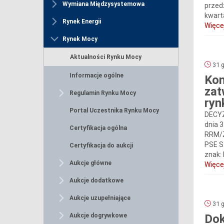
Wymiana Międzysystemowa
przed
kwarta
Rynek Energii
Więcej
Rynek Mocy
Aktualności Rynku Mocy
31 g
Informacje ogólne
Kom
zat
Regulamin Rynku Mocy
ryn
Portal Uczestnika Rynku Mocy
DECYZ
dnia 3
Certyfikacja ogólna
RRM/Z
PSE S
Certyfikacja do aukcji
znak: 
Aukcje główne
Więcej
Aukcje dodatkowe
Aukcje uzupełniające
31 g
Aukcje dogrywkowe
Dok