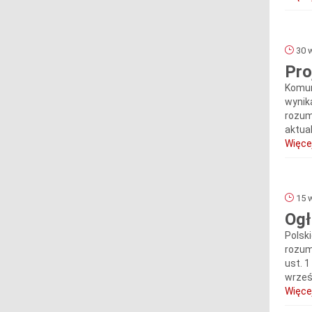
30 w
Pro
Komun
wynika
rozumi
aktua
Więcej
15 w
Ogł
Polski
rozumi
ust. 
wrześn
Więcej