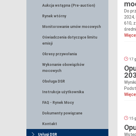
moc
Aukcja wstępna (Pre-auction)
Do pr
Rynek wtórny
2024, 
610, 
Monitorowanie umów mocowych
średn
Więcej
Oświadczenia dotyczące limitu
emisji
Okresy przywołania
17 g
Wykonanie obowiązków
Opu
mocowych
20
Obsługa DSR
Wynik
Podsta
Instrukcje użytkownika
Więcej
FAQ - Rynek Mocy
Dokumenty powiązane
15 g
Kontakt
Opu
Wstęp
Usługi DSR