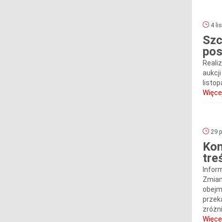
4 li
Szc
pos
Reali
aukcj
listo
Więcej
29 p
Kom
tre
Infor
Zmian
obejm
przek
zróżn
Więcej