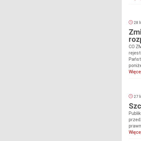
28 l
Zmi
roz
CO ZM
rejes
Państ
poniże
Więcej
27 l
Szc
Publi
przed
prawn
Więcej