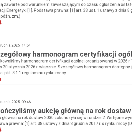
ją zawarte pod warunkiem zawieszającym do czasu ogłoszenia ostat
cji Energetyki [1]. Podstawa prawna: [1] art. 38 ust. 1 ustawy z dnia 8 g
 późn. zm.)
...
rudnia 2025, 14:54
zegółowy harmonogram certyfikacji ogóln
ikowaliśmy harmonogram certyfikacji ogólnej organizowanej w 2026 r. 
do 20 stycznia 2026 r. włącznie. Szczegółowy harmonogram dostępny j
a: pkt. 3.1.1 regulaminu rynku mocy
...
rudnia 2025, 09:46
ończyliśmy aukcję główną na rok dostaw
a główna na rok dostaw 2030 zakończyła się w rundzie 2. Wstępne wyniki
wa prawna: [1] art. 38 ustawy z dnia 8 grudnia 2017 r. o rynku mocy (Dz
...