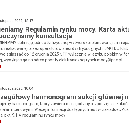
istopada 2025, 15:17
eniamy Regulamin rynku mocy. Karta aktu
poczynamy konsultacje
IENIAMY definicję jednostki fizycznej wytwórczej planowanej zmniejs
tru realizowanej przez operatorów sieci dystrybucyjnych. JAK I D
wo zgłaszać do 12 grudnia 2025 r. [1] wyłącznie w języku polskim w 
j, wysyłając go na adres poczty elektronicznej rynek.mocy@pse.pl . ...
...
istopada 2025, 10:04
zegółowy harmonogram aukcji głównej n
kujemy harmonogram, który zawiera m.in. godziny rozpoczęcia i zako
ziałami cenowymi. Więcej informacji dostępnych jest w zakładce „ Au
a: pkt. 9.1.4. regulaminu rynku mocy
...