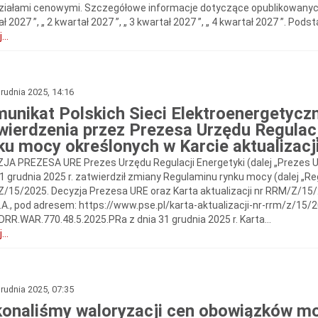
ziałami cenowymi. Szczegółowe informacje dotyczące opublikowanyc
ł 2027 ”, „ 2 kwartał 2027 ”, „ 3 kwartał 2027 ”, „ 4 kwartał 2027 ”. Po
...
rudnia 2025, 14:16
unikat Polskich Sieci Elektroenergetycz
wierdzenia przez Prezesa Urzędu Regulac
ku mocy określonych w Karcie aktualizac
JA PREZESA URE Prezes Urzędu Regulacji Energetyki (dalej „Prezes 
1 grudnia 2025 r. zatwierdził zmiany Regulaminu rynku mocy (dalej „Reg
/15/2025. Decyzja Prezesa URE oraz Karta aktualizacji nr RRM/Z/15
.A., pod adresem: https://www.pse.pl/karta-aktualizacji-nr-rrm/z/15/2
DRR.WAR.770.48.5.2025.PRa z dnia 31 grudnia 2025 r. Karta...
...
rudnia 2025, 07:35
onaliśmy waloryzacji cen obowiązków mo