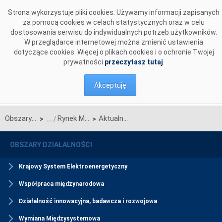
Przejdź do komentarzy
Strona wykorzystuje pliki cookies. Używamy informacji zapisanych
za pomocą cookies w celach statystycznych oraz w celu
dostosowania serwisu do indywidualnych potrzeb użytkowników.
W przeglądarce internetowej można zmienić ustawienia
dotyczące cookies. Więcej o plikach cookies i o ochronie Twojej
prywatności
przeczytasz tutaj
.
Akceptuję
Obszary działalności
Rynek Mocy
Aktualności Rynku Mocy
>
>
OBSZARY DZIAŁALNOŚCI
Krajowy System Elektroenergetyczny
Współpraca międzynarodowa
Działalność innowacyjna, badawcza i rozwojowa
Wymiana Międzysystemowa