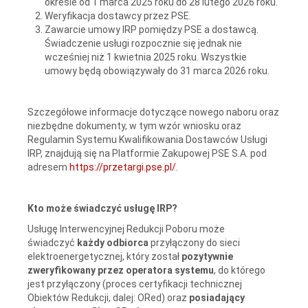
okresie od 1 marca 2025 roku do 28 lutego 2026 roku.
Weryfikacja dostawcy przez PSE.
Zawarcie umowy IRP pomiędzy PSE a dostawcą.
Świadczenie usługi rozpocznie się jednak nie
wcześniej niż 1 kwietnia 2025 roku. Wszystkie
umowy będą obowiązywały do 31 marca 2026 roku.
Szczegółowe informacje dotyczące nowego naboru oraz
niezbędne dokumenty, w tym wzór wniosku oraz
Regulamin Systemu Kwalifikowania Dostawców Usługi
IRP, znajdują się na Platformie Zakupowej PSE S.A. pod
adresem
https://przetargi.pse.pl/
.
Kto może świadczyć usługę IRP?
Usługę Interwencyjnej Redukcji Poboru może
świadczyć
każdy odbiorca
przyłączony do sieci
elektroenergetycznej, który został
pozytywnie
zweryfikowany przez operatora systemu
, do którego
jest przyłączony (proces certyfikacji technicznej
Obiektów Redukcji, dalej: ORed) oraz
posiadający