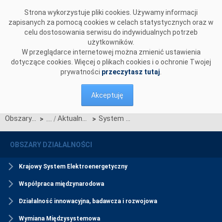
Przejdź do komentarzy
Strona wykorzystuje pliki cookies. Używamy informacji
zapisanych za pomocą cookies w celach statystycznych oraz w
celu dostosowania serwisu do indywidualnych potrzeb
użytkowników.
W przeglądarce internetowej można zmienić ustawienia
dotyczące cookies. Więcej o plikach cookies i o ochronie Twojej
prywatności
przeczytasz tutaj
.
Akceptuję
Obszary działalności
Aktualności usług DSR
System kwalifikowania dostawców usługi interwencyjnej redukcji poboru – nowy nabór
>
>
OBSZARY DZIAŁALNOŚCI
Krajowy System Elektroenergetyczny
Współpraca międzynarodowa
Działalność innowacyjna, badawcza i rozwojowa
Wymiana Międzysystemowa