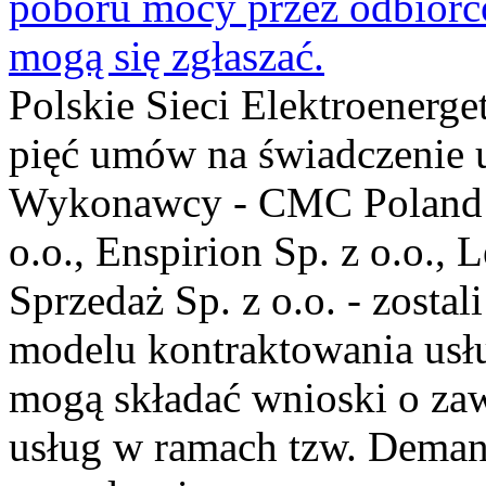
poboru mocy przez odbiorc
mogą się zgłaszać.
Polskie Sieci Elektroenerg
pięć umów na świadczenie u
Wykonawcy - CMC Poland Sp
o.o., Enspirion Sp. z o.o., 
Sprzedaż Sp. z o.o. - zost
modelu kontraktowania usłu
mogą składać wnioski o zaw
usług w ramach tzw. Deman