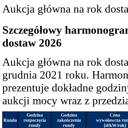
Aukcja główna na rok dost
Szczegółowy harmonogram
dostaw 2026
Aukcja główna na rok dosta
grudnia 2021 roku. Harmon
prezentuje dokładne godzin
aukcji mocy wraz z przedz
Godzina
Godzina
Cena
Runda
rozpoczęcia
zakończenia
wywoławcza ru
rundy
rundy
[zł/kW/rok]