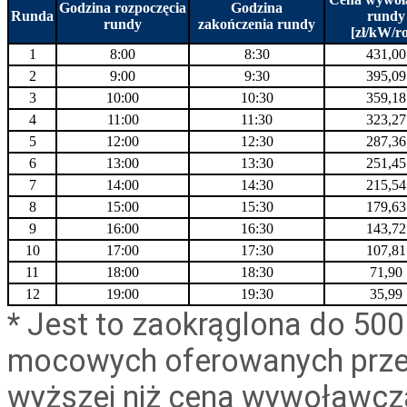
Godzina rozpoczęcia
Godzina
Runda
rundy
rundy
zakończenia rundy
[zł/kW/r
1
8:00
8:30
431,00
2
9:00
9:30
395,09
3
10:00
10:30
359,18
4
11:00
11:30
323,27
5
12:00
12:30
287,36
6
13:00
13:30
251,45
7
14:00
14:30
215,54
8
15:00
15:30
179,63
9
16:00
16:30
143,72
10
17:00
17:30
107,81
11
18:00
18:30
71,90
12
19:00
19:30
35,99
* Jest to zaokrąglona do 5
mocowych oferowanych prze
wyższej niż cena wywoławcza