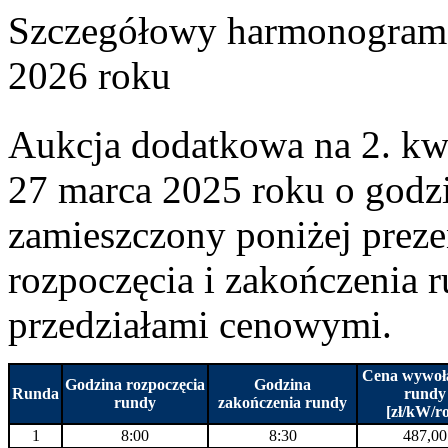
Szczegółowy harmonogram a
2026 roku
Aukcja dodatkowa na 2. kwa
27 marca 2025 roku o godz
zamieszczony poniżej preze
rozpoczęcia i zakończenia 
przedziałami cenowymi.
Cena wywoł
Godzina rozpoczęcia
Godzina
Runda
rundy
rundy
zakończenia rundy
[zł/kW/r
1
8:00
8:30
487,00