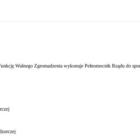
Funkcję Walnego Zgromadzenia wykonuje Pełnomocnik Rządu do spraw S
rczej
dzorczej