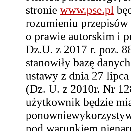
stronie
www.pse.pl
będ
rozumieniu przepisów 
o prawie autorskim i p
Dz.U. z 2017 r. poz. 8
stanowiły bazę danyc
ustawy z dnia 27 lipca
(Dz. U. z 2010r. Nr 12
użytkownik będzie mi
ponowniewykorzystywa
pod warunkiem nienar