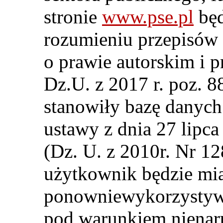
stronie
www.pse.pl
będ
rozumieniu przepisów 
o prawie autorskim i p
Dz.U. z 2017 r. poz. 8
stanowiły bazę danyc
ustawy z dnia 27 lipca
(Dz. U. z 2010r. Nr 12
użytkownik będzie mi
ponowniewykorzystywa
pod warunkiem nienar