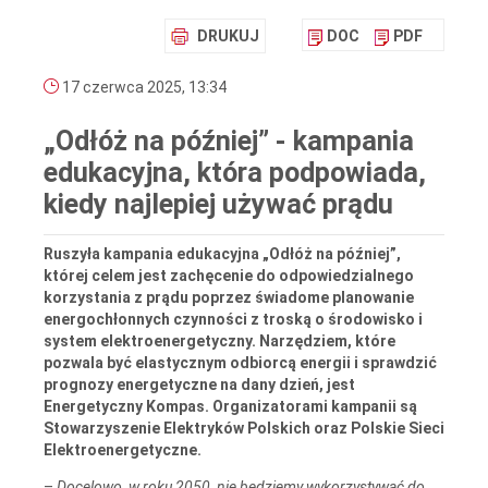
DRUKUJ
DOC
PDF
17 czerwca 2025, 13:34
„Odłóż na później” - kampania
edukacyjna, która podpowiada,
kiedy najlepiej używać prądu
Ruszyła kampania edukacyjna „Odłóż na później”,
której celem jest zachęcenie do odpowiedzialnego
korzystania z prądu poprzez świadome planowanie
energochłonnych czynności z troską o środowisko i
system elektroenergetyczny. Narzędziem, które
pozwala być elastycznym odbiorcą energii i sprawdzić
prognozy energetyczne na dany dzień, jest
Energetyczny Kompas. Organizatorami kampanii są
Stowarzyszenie Elektryków Polskich oraz Polskie Sieci
Elektroenergetyczne.
–
Docelowo, w roku 2050, nie będziemy wykorzystywać do