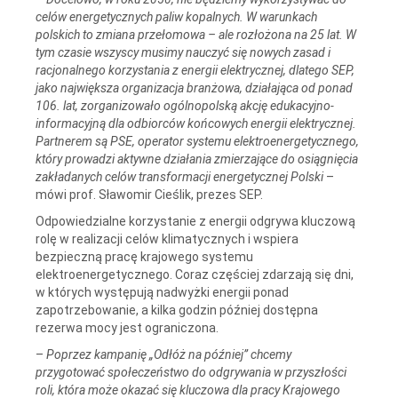
celów energetycznych paliw kopalnych. W warunkach
polskich to zmiana przełomowa – ale rozłożona na 25 lat. W
tym czasie wszyscy musimy nauczyć się nowych zasad i
racjonalnego korzystania z energii elektrycznej, dlatego SEP,
jako największa organizacja branżowa, działająca od ponad
106. lat, zorganizowało ogólnopolską akcję edukacyjno-
informacyjną dla odbiorców końcowych energii elektrycznej.
Partnerem są PSE, operator systemu elektroenergetycznego,
który prowadzi aktywne działania zmierzające do osiągnięcia
zakładanych celów transformacji energetycznej Polski
–
mówi prof. Sławomir Cieślik, prezes SEP.
Odpowiedzialne korzystanie z energii odgrywa kluczową
rolę w realizacji celów klimatycznych i wspiera
bezpieczną pracę krajowego systemu
elektroenergetycznego. Coraz częściej zdarzają się dni,
w których występują nadwyżki energii ponad
zapotrzebowanie, a kilka godzin później dostępna
rezerwa mocy jest ograniczona.
–
Poprzez kampanię „Odłóż na później” chcemy
przygotować społeczeństwo do odgrywania w przyszłości
roli, która może okazać się kluczowa dla pracy Krajowego