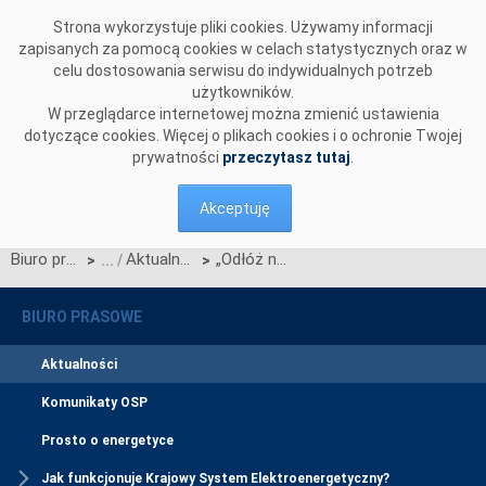
Przejdź do komentarzy
Strona wykorzystuje pliki cookies. Używamy informacji
zapisanych za pomocą cookies w celach statystycznych oraz w
celu dostosowania serwisu do indywidualnych potrzeb
użytkowników.
W przeglądarce internetowej można zmienić ustawienia
dotyczące cookies. Więcej o plikach cookies i o ochronie Twojej
prywatności
przeczytasz tutaj
.
Akceptuję
Biuro prasowe
Aktualności
„Odłóż na później” - kampania edukacyjna, która podpowiada, kiedy najlepiej używać prądu
>
>
BIURO PRASOWE
Aktualności
Komunikaty OSP
Prosto o energetyce
Jak funkcjonuje Krajowy System Elektroenergetyczny?