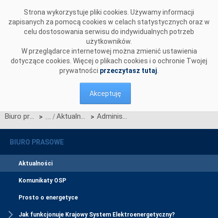
Przejdź do komentarzy
Strona wykorzystuje pliki cookies. Używamy informacji
zapisanych za pomocą cookies w celach statystycznych oraz w
celu dostosowania serwisu do indywidualnych potrzeb
użytkowników.
W przeglądarce internetowej można zmienić ustawienia
dotyczące cookies. Więcej o plikach cookies i o ochronie Twojej
prywatności
przeczytasz tutaj
.
Akceptuję
Biuro prasowe
Aktualności
Administrator bezpieczeństwa CSIRE
>
>
BIURO PRASOWE
Aktualności
Komunikaty OSP
Prosto o energetyce
Jak funkcjonuje Krajowy System Elektroenergetyczny?