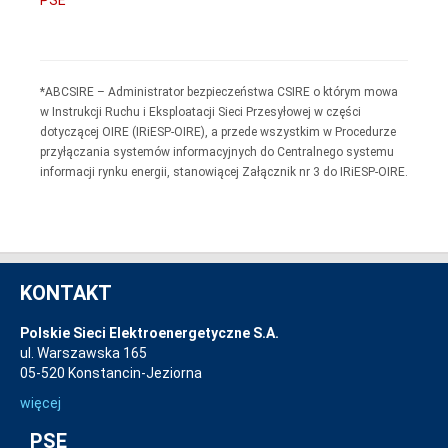
*ABCSIRE – Administrator bezpieczeństwa CSIRE o którym mowa
w Instrukcji Ruchu i Eksploatacji Sieci Przesyłowej w części
dotyczącej OIRE (IRiESP-OIRE), a przede wszystkim w Procedurze
przyłączania systemów informacyjnych do Centralnego systemu
informacji rynku energii, stanowiącej Załącznik nr 3 do IRiESP-OIRE.
KONTAKT
Polskie Sieci Elektroenergetyczne S.A.
ul. Warszawska 165
05-520 Konstancin-Jeziorna
więcej
PSE