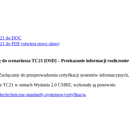
C21 do
DOC
C21 do
PDF
(otwiera nowe okno)
 do scenariusza TC21 [OSD] – Przekazanie informacji rozliczen
. Zachęcamy do przeprowadzenia certyfikacji systemów informacyjnyc
esie TC21 w ramach Wydania 2.0 CSIRE, wykonały ją ponownie.
ire/techniczne-standardy-systemow/certyfikacja
.