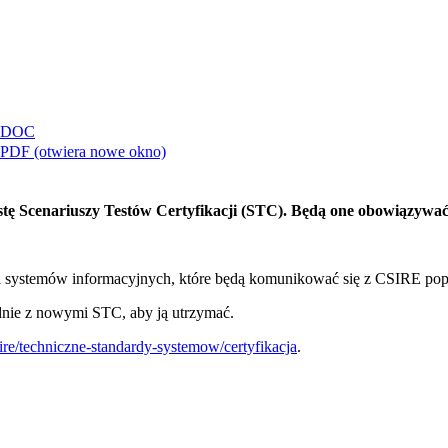
DOC
PDF
(otwiera nowe okno)
tę Scenariuszy Testów Certyfikacji (STC). Będą one obowiązywać
ji systemów informacyjnych,
które
będą komunikować się z CSIRE pop
odnie z nowymi STC, aby ją utrzymać.
ire/techniczne-standardy-systemow/certyfikacja
.