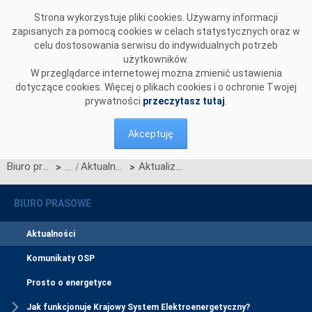
Przejdź do komentarzy
Strona wykorzystuje pliki cookies. Używamy informacji
zapisanych za pomocą cookies w celach statystycznych oraz w
celu dostosowania serwisu do indywidualnych potrzeb
użytkowników.
W przeglądarce internetowej można zmienić ustawienia
dotyczące cookies. Więcej o plikach cookies i o ochronie Twojej
prywatności
przeczytasz tutaj
.
Akceptuję
Biuro prasowe
Aktualności
Aktualizacja Scenariuszy Testów Certyfikacji
>
>
BIURO PRASOWE
Aktualności
Komunikaty OSP
Prosto o energetyce
Jak funkcjonuje Krajowy System Elektroenergetyczny?