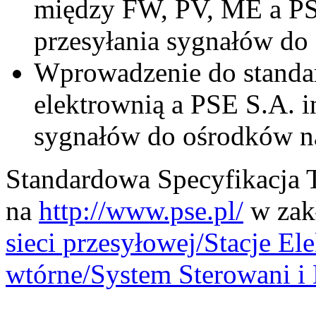
między FW, PV, ME a PS
przesyłania sygnałów d
Wprowadzenie do stand
elektrownią a PSE S.A. i
sygnałów do ośrodków n
Standardowa Specyfikacja T
na
http://www.pse.pl/
w zak
sieci przesyłowej/Stacje E
wtórne/System Sterowani i