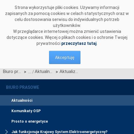
Przejdź do komentarzy
Strona wykorzystuje pliki cookies. Używamy informacji
zapisanych za pomocą cookies w celach statystycznych oraz w
celu dostosowania serwisu do indywidualnych potrzeb
użytkowników.
W przeglądarce internetowej można zmienić ustawienia
dotyczące cookies. Więcej o plikach cookies i o ochronie Twojej
prywatności
przeczytasz tutaj
.
Akceptuję
Biuro prasowe
Aktualności
Aktualizacja Technicznych Standardów Systemów Informacyjnych (TSSI)
>
>
BIURO PRASOWE
Aktualności
Komunikaty OSP
Prosto o energetyce
Jak funkcjonuje Krajowy System Elektroenergetyczny?