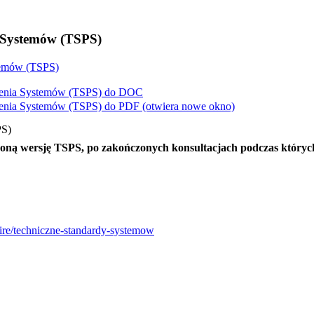
a Systemów (TSPS)
temów (TSPS)
zenia Systemów (TSPS) do
DOC
zenia Systemów (TSPS) do
PDF
(otwiera nowe okno)
PS)
oną wersję TSPS, po zakończonych konsultacjach podczas których
oire/techniczne-standardy-systemow