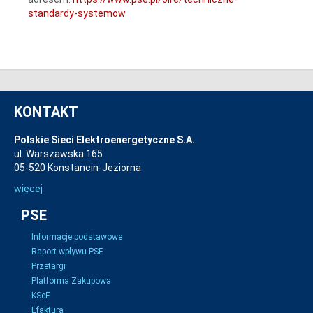
standardy-systemow
KONTAKT
Polskie Sieci Elektroenergetyczne S.A.
ul. Warszawska 165
05-520 Konstancin-Jeziorna
więcej
PSE
Informacje podstawowe
Raport wpływu PSE
Przetargi
Platforma Zakupowa
KSeF
Efaktura