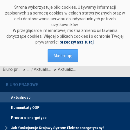
Przejdź do komentarzy
Strona wykorzystuje pliki cookies. Używamy informacji
zapisanych za pomocą cookies w celach statystycznych oraz w
celu dostosowania serwisu do indywidualnych potrzeb
użytkowników.
W przeglądarce internetowej można zmienić ustawienia
dotyczące cookies. Więcej o plikach cookies i o ochronie Twojej
prywatności
przeczytasz tutaj
.
Akceptuję
Biuro prasowe
Aktualności
Aktualizacja Technicznych Standardów Przyłączenia Systemów (TSPS)
>
>
BIURO PRASOWE
Aktualności
Komunikaty OSP
Prosto o energetyce
Jak funkcjonuje Krajowy System Elektroenergetyczny?