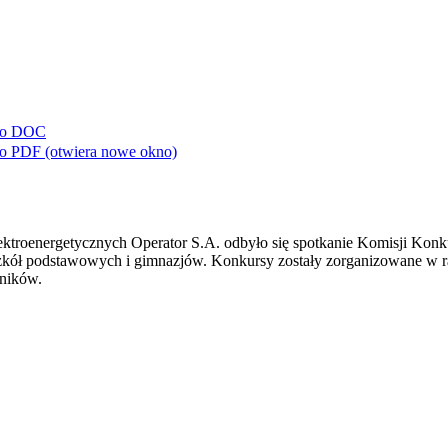
do
DOC
do
PDF
(otwiera nowe okno)
 Elektroenergetycznych Operator S.A. odbyło się spotkanie Komisji Ko
szkół podstawowych i gimnazjów. Konkursy zostały zorganizowane w 
tników.