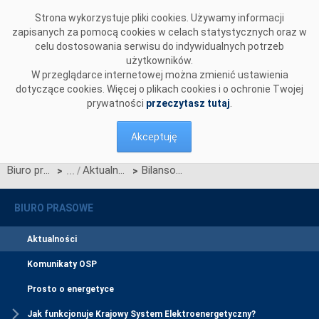
Przejdź do komentarzy
Strona wykorzystuje pliki cookies. Używamy informacji
zapisanych za pomocą cookies w celach statystycznych oraz w
celu dostosowania serwisu do indywidualnych potrzeb
użytkowników.
W przeglądarce internetowej można zmienić ustawienia
dotyczące cookies. Więcej o plikach cookies i o ochronie Twojej
prywatności
przeczytasz tutaj
.
Akceptuję
Biuro prasowe
Aktualności
Bilansowanie handlowe KSE w kwietniu 2026
>
>
BIURO PRASOWE
Aktualności
Komunikaty OSP
Prosto o energetyce
Jak funkcjonuje Krajowy System Elektroenergetyczny?