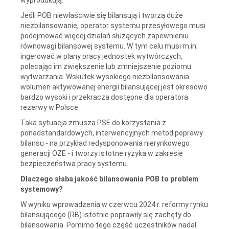
Jeśli POB niewłaściwie się bilansują i tworzą duże
niezbilansowanie, operator systemu przesyłowego musi
podejmować więcej działań służących zapewnieniu
równowagi bilansowej systemu. W tym celu musi m.in.
ingerować w plany pracy jednostek wytwórczych,
polecając im zwiększenie lub zmniejszenie poziomu
wytwarzania. Wskutek wysokiego niezbilansowania
wolumen aktywowanej energii bilansującej jest okresowo
bardzo wysoki i przekracza dostępne dla operatora
rezerwy w Polsce.
Taka sytuacja zmusza PSE do korzystania z
ponadstandardowych, interwencyjnych metod poprawy
bilansu - na przykład redysponowania nierynkowego
generacji OZE - i tworzy istotne ryzyka w zakresie
bezpieczeństwa pracy systemu.
Dlaczego słaba jakość bilansowania POB to problem
systemowy?
W wyniku wprowadzenia w czerwcu 2024 r. reformy rynku
bilansującego (RB) istotnie poprawiły się zachęty do
bilansowania. Pomimo tego część uczestników nadal