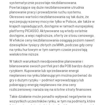
systematycznie pozostaje niezbilansowana.
Powtarzające się duże niezbilansowanie utrudnia
planowanie pracy i prowadzenie ruchu systemu.
Okresowo wartości niezbilansowania są tak duże, że
wyczerpują rezerwy mocy nie tylko w Polsce, ale także w
krajach sąsiadujących, dostępne w ramach europejskiej
platformy PICASSO. Aktywowane są wtedy ostatnie
dostępne, a więc najdroższe, oferty ze stosu cenowego.
W efekcie ceny niezbilansowania osiągają poziom nawet
dziesiątków tysięcy złotych za MWh, podczas gdy ceny
na rynku hurtowym w tym samym czasie pozostają
wielokrotnie niższe.
W takich warunkach nieodpowiednie planowanie i
bilansowanie swoich portfeli jest dla POB bardzo dużym
ryzykiem. Kupowanie lub sprzedawanie energii
nieplanowo na rynku bilansującym można porównać do
gry o dużym ryzyku – podmiot wprowadzający lub
pobierający energię nieplanowo nie zna ceny
rozliczeniowej i naraża się na istotne straty finansowe.
Takie działanie może ponadto wpływać negatywnie na
wszystkich uczestników rynku, w tym na podmioty, które