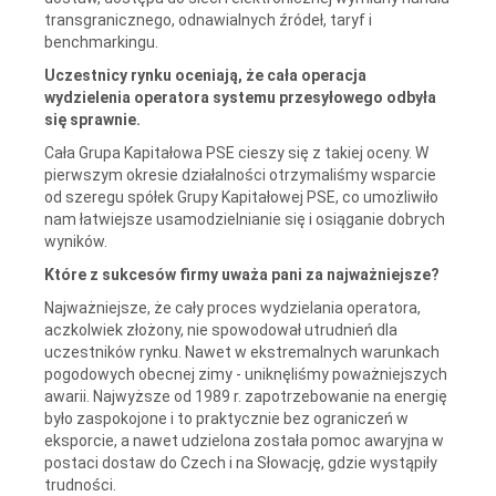
transgranicznego, odnawialnych źródeł, taryf i
benchmarkingu.
Uczestnicy rynku oceniają, że cała operacja
wydzielenia operatora systemu przesyłowego odbyła
się sprawnie.
Cała Grupa Kapitałowa PSE cieszy się z takiej oceny. W
pierwszym okresie działalności otrzymaliśmy wsparcie
od szeregu spółek Grupy Kapitałowej PSE, co umożliwiło
nam łatwiejsze usamodzielnianie się i osiąganie dobrych
wyników.
Które z sukcesów firmy uważa pani za najważniejsze?
Najważniejsze, że cały proces wydzielania operatora,
aczkolwiek złożony, nie spowodował utrudnień dla
uczestników rynku. Nawet w ekstremalnych warunkach
pogodowych obecnej zimy - uniknęliśmy poważniejszych
awarii. Najwyższe od 1989 r. zapotrzebowanie na energię
było zaspokojone i to praktycznie bez ograniczeń w
eksporcie, a nawet udzielona została pomoc awaryjna w
postaci dostaw do Czech i na Słowację, gdzie wystąpiły
trudności.