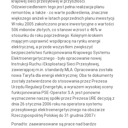
krajowej sieci przesyłowej w przyszłości.
Odzwierciedleniem tego jest pełna realizacja planu
remontów, a także - co warte podkreślenia, znacznie
większego aniżeli w latach poprzednich planu inwestycji.
W roku 2005 zakończono prace inwestycyjne o wartości
506 milionów złotych, co stanowi wzrost o 46% w
stosunku do roku poprzedniego. Kolejnym krokiem
mającym usprawnić współpracę na rynku energii
elektrycznej, a przede wszystkim zwiększyć
bezpieczeństwo funkcjonowania Krajowego Systemu
Elektroenergetycznego - było opracowanie nowej
Instrukcji Ruchu i Eksploatacji Sieci Przesyłowej,
zawierającej m.in. standardy MLA. Opracowana została
nowa Taryfa dla energii elektrycznej. Oba te dokumenty
zostały zatwierdzone do stosowania przez Prezesa
Urzędu Regulacji Energetyki, a wyrazem wysokiej oceny
funkcjonowania PSE-Operator S.A. jest ponowne
wyznaczenie naszej spółki przez Prezesa URE decyzją z
dnia 26 stycznia 2006 roku na operatora systemu
przesyłowego elektroenergetycznego na obszarze
Rzeczypospolitej Polskiej do 31 grudnia 2007 r.
Ponadto: zaawansowane są prace nad bardzo