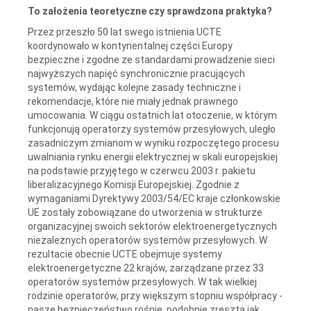
To założenia teoretyczne czy sprawdzona praktyka?
Przez przeszło 50 lat swego istnienia UCTE
koordynowało w kontynentalnej części Europy
bezpieczne i zgodne ze standardami prowadzenie sieci
najwyższych napięć synchronicznie pracujących
systemów, wydając kolejne zasady techniczne i
rekomendacje, które nie miały jednak prawnego
umocowania. W ciągu ostatnich lat otoczenie, w którym
funkcjonują operatorzy systemów przesyłowych, uległo
zasadniczym zmianom w wyniku rozpoczętego procesu
uwalniania rynku energii elektrycznej w skali europejskiej
na podstawie przyjętego w czerwcu 2003 r. pakietu
liberalizacyjnego Komisji Europejskiej. Zgodnie z
wymaganiami Dyrektywy 2003/54/EC kraje członkowskie
UE zostały zobowiązane do utworzenia w strukturze
organizacyjnej swoich sektorów elektroenergetycznych
niezależnych operatorów systemów przesyłowych. W
rezultacie obecnie UCTE obejmuje systemy
elektroenergetyczne 22 krajów, zarządzane przez 33
operatorów systemów przesyłowych. W tak wielkiej
rodzinie operatorów, przy większym stopniu współpracy -
nasze bezpieczeństwo rośnie, podobnie zresztą jak