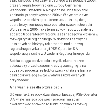
stały się podstawą zatwierdzonego w listopadzie 2005 r.
przez 5 regulatorów regionu Europy Centralnej i
Wschodniej systemu aukcyjnego na udostępnianie
zdolności przesyłowych na 2006 r. W systemie tym
wspólnie z polskim operatorem uczestniczą dwaj
operatorzy niemieccy oraz operator czeski i słowacki.
Wdrożenie w 2006 r. systemu aukcyjnego z udziałem 5
spośród 8 operatorów regionu jest znaczącym krokiem w
rozwoju rynku regionalnego. W dotychczasowych i
ustalonych na bieżący rok pracach nad budową
regionalnego rynku energii PSE-Operator S.A.
współpracuje ściśle z Urzędem Regulacji Energetyki.
Spółka osiąga bardzo dobre wyniki ekonomiczne i
spłaciwszy przed czasem kredyty zaciągnięte na
początku procesu restrukturyzacji - stała się firmą w
pełni pokrywającą swoje wydatki z uzyskiwanych
przychodów.
A najważniejsze dla przyszłości?
Głównie fakt, że obok działalności bieżącej PSE-Operator
S.A. wiele miejsca poświęcił pracom mającym
gwarantować sprawność funkcjonowania i rozwój