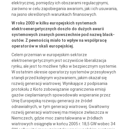
elektrycznej, pomiędzy ich obszarami regulacyjnymi,
zarówno w celu zapobiegania awariom, jak i ich usuwania,
na jasno określonych warunkach finansowych.
W roku 2003 w kilku europejskich systemach
elektroenergetycznych doszło do dużych awarii
systemowych znanych powszechnie pod nazwą black-
outów. Z pewnością miało to wpływ na współpracę
operatorów w skali europejskiej.
Celem przemian w europejskim sektorze
elektroenergetycznym jest oczywiście liberalizacja
rynku, ale jest to możliwe tylko w bezpiecznym systemie.
W ostatnim okresie operatorzy systemów przesyłowych
stanęli przed kolejnym wyzwaniem, jakim okazał się
rozwój generacji wiatrowej. Wynikające z podpisania
protokołu z Kioto zobowiązanie ograniczenia emisji
gazów cieplarnianych spowodowało wspieranie przez
Unię Europejską rozwoju generacji ze źródeł
odnawialnych, w tym generacji wiatrowej. Gwałtowny
rozwój generacji wiatrowej ma miejsce zwłaszcza w
Niemczech, gdzie moc zainstalowana w źródłach
wiatrowych osiągnęła w końcu 2005 r. 18,5 GW wobec 34