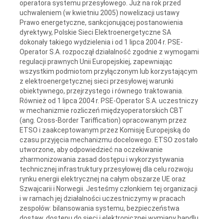
operatora systemu przesyłowego. Już na rok przed
uchwaleniem (w kwietniu 2005) nowelizacji ustawy
Prawo energetyczne, sankcjonującej postanowienia
dyrektywy, Polskie Sieci Elektroenergetyczne SA
dokonały takiego wydzielenia i od 1 lipca 2004 r. PSE-
Operator S.A. rozpoczął działalność zgodnie z wymogami
regulacji prawnych Unii Europejskiej, zapewniając
wszystkim podmiotom przyłączonym lub korzystającym
z elektroenergetycznej sieci przesyłowej warunki
obiektywnego, przejrzystego i równego traktowania.
Również od 1 lipca 2004 r. PSE-Operator S.A. uczestniczy
w mechanizmie rozliczeń międzyoperatorskich CBT
(ang. Cross-Border Tariffication) opracowanym przez
ETSO i zaakceptowanym przez Komisję Europejską do
czasu przyjęcia mechanizmu docelowego. ETSO zostało
utworzone, aby odpowiedzieć na oczekiwanie
zharmonizowania zasad dostępu i wykorzystywania
technicznej infrastruktury przesyłowej dla celu rozwoju
rynku energii elektrycznej na całym obszarze UE oraz
Szwajcarii i Norwegii. Jesteśmy członkiem tej organizacji
i w ramach jej działalności uczestniczymy w pracach
zespołów: bilansowania systemu, bezpieczeństwa
dostaw, dostępu do sieci i elektronicznej wymiany handlu