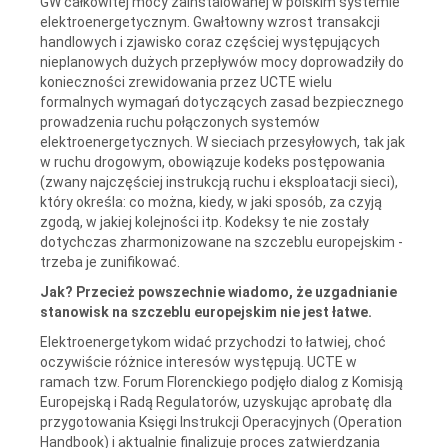
GW całkowitej mocy zainstalowanej w polskim systemie
elektroenergetycznym. Gwałtowny wzrost transakcji
handlowych i zjawisko coraz częściej występujących
nieplanowych dużych przepływów mocy doprowadziły do
konieczności zrewidowania przez UCTE wielu
formalnych wymagań dotyczących zasad bezpiecznego
prowadzenia ruchu połączonych systemów
elektroenergetycznych. W sieciach przesyłowych, tak jak
w ruchu drogowym, obowiązuje kodeks postępowania
(zwany najczęściej instrukcją ruchu i eksploatacji sieci),
który określa: co można, kiedy, w jaki sposób, za czyją
zgodą, w jakiej kolejności itp. Kodeksy te nie zostały
dotychczas zharmonizowane na szczeblu europejskim -
trzeba je zunifikować.
Jak? Przecież powszechnie wiadomo, że uzgadnianie
stanowisk na szczeblu europejskim nie jest łatwe.
Elektroenergetykom widać przychodzi to łatwiej, choć
oczywiście różnice interesów występują. UCTE w
ramach tzw. Forum Florenckiego podjęło dialog z Komisją
Europejską i Radą Regulatorów, uzyskując aprobatę dla
przygotowania Księgi Instrukcji Operacyjnych (Operation
Handbook) i aktualnie finalizuje proces zatwierdzania