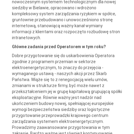
nowoczesnym systemem technologicznym dla nowej
siedziby w Bielawie, opracowano i wdrożono
kompleksowy system zarządzania ryzykiem w spółce,
gruntownie przebudowano i unowocześniono stronę
internetową, stanowiącą ważny kanał wymiany
informacji z klientami oraz rozpoczęto rozbudowę stron
intranetowych.
Główne zadania przed Operatorem w tym roku?
Dobre przygotowanie się do uskarbowienia Operatora
zgodnie z programem przemian w sektorze
elektroenergetycznym, to znaczy do przejęcia -
wymaganego ustawą - naszych akcji przez Skarb
Państwa. Wiąże się to z renegocjacją wielu umów,
zmianami w strukturze firmy, być może nawet z
przekształceniem jej w grupę kapitałową grupującą spółki
eksploatacyjne. Równie ważny jest nadzór nad
ukończeniem budowy nowej, spełniającej europejskie
wymogi bezpieczeństwa siedziby oraz logistyczne
przygotowanie przeprowadzki krajowego centrum
zarządzania systemem elektroenergetycznym.
Prowadzimy zaawansowane przygotowania w tym
zakresie. Bardzo ważne jest również kontynuowanie