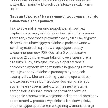
wszystkich państw, których operatorzy są członkami
UCTE.
Na czym to polega? Na wzajemnych zobowiązaniach do
świadczenia sobie pomocy?
Tak. Ekstremalne warunki pogodowe, jak również
nieplanowe przepływy mocy są głównymi przyczynami
zagrożeń, które mogą prowadzić do sytuacji awaryjnych.
Narzędziem ułatwiającym działania podejmowane w
takich sytuacjach są umowy regulujące zasady
wzajemnej pomocy. PSE-Operator S.A. podpisał w
czerwcu 2005 r. pierwszą taką umowę z operatorem
czeskim CEPS, a kolejne umowy z operatorami z
sąsiednich systemów są w trakcie negocjacji. Umowa
reguluje zasady udzielania pomocy w sytuacjach
awaryjnych, w których dotknięty awarią operator, po
wyczerpaniu wszelkich środków dostępnych w jego
systemie elektroenergetycznym, nie jest w stanie
samodzielnie usunąć awarii. Stanowi ona również
narzędzie promowania wzajemnej solidarności pomiędzy
operatorami w procesie wypełniania ich obowiązków,
umożliwiające operatorom wzajemną wymianę energii