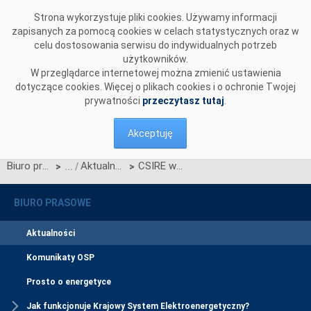
Przejdź do komentarzy
Strona wykorzystuje pliki cookies. Używamy informacji
zapisanych za pomocą cookies w celach statystycznych oraz w
celu dostosowania serwisu do indywidualnych potrzeb
użytkowników.
W przeglądarce internetowej można zmienić ustawienia
dotyczące cookies. Więcej o plikach cookies i o ochronie Twojej
prywatności
przeczytasz tutaj
.
Akceptuję
Biuro prasowe
Aktualności
CSIRE w pigułce - warsztaty dla uczestników rynku
>
>
BIURO PRASOWE
Aktualności
Komunikaty OSP
Prosto o energetyce
Jak funkcjonuje Krajowy System Elektroenergetyczny?