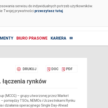
tosowania serwisu do indywidualnych potrzeb użytkowników.
nie Twojej prywatności
przeczytasz tutaj
.
MENTY
BIURO PRASOWE
KARIERA
✉
DRUKUJ
DOC
PDF
. łączenia rynków
roup (MCCG) – grupy utworzonej przez Market
ji – pomiędzy TSOs, NEMOs i Uczestnikami Rynku
a i działania operacyjnego Single Day-Ahead