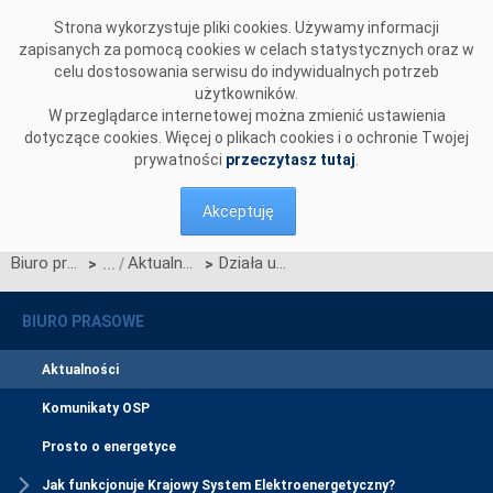
Przejdź do komentarzy
Strona wykorzystuje pliki cookies. Używamy informacji
zapisanych za pomocą cookies w celach statystycznych oraz w
celu dostosowania serwisu do indywidualnych potrzeb
użytkowników.
W przeglądarce internetowej można zmienić ustawienia
dotyczące cookies. Więcej o plikach cookies i o ochronie Twojej
prywatności
przeczytasz tutaj
.
Akceptuję
Biuro prasowe
Aktualności
Działa układ docelowy na połączeniu Krajnik - Vierraden
>
>
BIURO PRASOWE
Aktualności
Komunikaty OSP
Prosto o energetyce
Jak funkcjonuje Krajowy System Elektroenergetyczny?