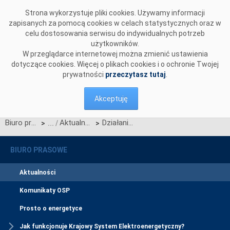
Przejdź do komentarzy
Strona wykorzystuje pliki cookies. Używamy informacji
zapisanych za pomocą cookies w celach statystycznych oraz w
celu dostosowania serwisu do indywidualnych potrzeb
użytkowników.
W przeglądarce internetowej można zmienić ustawienia
dotyczące cookies. Więcej o plikach cookies i o ochronie Twojej
prywatności
przeczytasz tutaj
.
Akceptuję
Biuro prasowe
Aktualności
Działania podjęte dla poprawy bilansu mocy w krajowym systemie elektroenergetycznym
>
>
BIURO PRASOWE
Aktualności
Komunikaty OSP
Prosto o energetyce
Jak funkcjonuje Krajowy System Elektroenergetyczny?