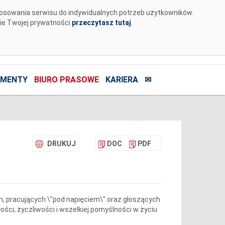
tosowania serwisu do indywidualnych potrzeb użytkowników.
nie Twojej prywatności
przeczytasz tutaj
.
MENTY
BIURO PRASOWE
KARIERA
✉
DRUKUJ
DOC
PDF
h, pracujących \"pod napięciem\" oraz głoszących
ości, życzliwości i wszelkiej pomyślności w życiu