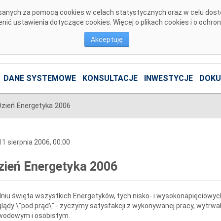
pisanych za pomocą cookies w celach statystycznych oraz w celu dos
ić ustawienia dotyczące cookies. Więcej o plikach cookies i o ochro
Akceptuję
DANE SYSTEMOWE
KONSULTACJE
INWESTYCJE
DOKU
Dzień Energetyka 2006
1 sierpnia 2006, 00:00
zień Energetyka 2006
niu święta wszystkich Energetyków, tych nisko- i wysokonapięciowyc
lądy \"pod prąd\" - życzymy satysfakcji z wykonywanej pracy, wytrwał
wodowym i osobistym.