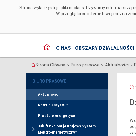
Przejdź do komentarzy
Strona wykorzystuje pliki cookies. Używamy informacji za
W przeglądarce internetowej można zmien
O NAS
OBSZARY DZIAŁALNOŚCI
Strona Główna
Biuro prasowe
Aktualności
>
>
>
BIURO PRASOWE
1
Aktualności
D
Komunikaty OSP
Prosto o energetyce
W d
pog
Jak funkcjonuje Krajowy System
za
Elektroenergetyczny?