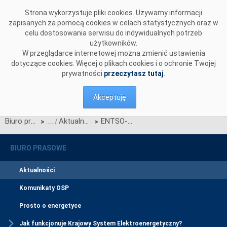
Przejdź do komentarzy
Strona wykorzystuje pliki cookies. Używamy informacji
zapisanych za pomocą cookies w celach statystycznych oraz w
celu dostosowania serwisu do indywidualnych potrzeb
użytkowników.
W przeglądarce internetowej można zmienić ustawienia
dotyczące cookies. Więcej o plikach cookies i o ochronie Twojej
prywatności
przeczytasz tutaj
.
Akceptuję
Biuro prasowe
Aktualności
ENTSO-E zaprasza na warsztaty regionalne dotyczące Dziesięcioletniego Planu Rozwoju Sieci Przesyłowej 2014
>
>
BIURO PRASOWE
Aktualności
Komunikaty OSP
Prosto o energetyce
Jak funkcjonuje Krajowy System Elektroenergetyczny?