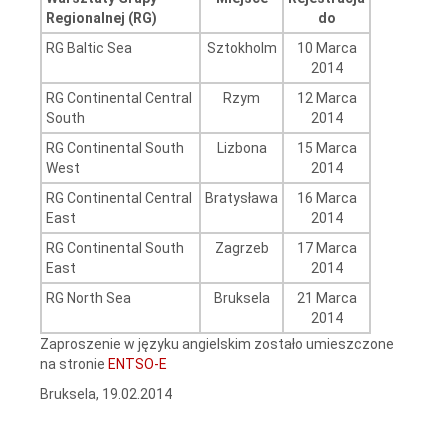
Regionalnej (RG)
do
RG Baltic Sea
Sztokholm
10 Marca
2014
RG Continental Central
Rzym
12 Marca
South
2014
RG Continental South
Lizbona
15 Marca
West
2014
RG Continental Central
Bratysława
16 Marca
East
2014
RG Continental South
Zagrzeb
17 Marca
East
2014
RG North Sea
Bruksela
21 Marca
2014
Zaproszenie w języku angielskim zostało umieszczone
na stronie
ENTSO-E
Bruksela, 19.02.2014