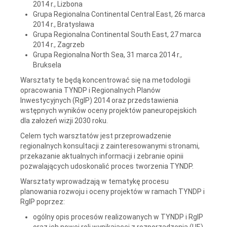
2014 r., Lizbona
Grupa Regionalna Continental Central East, 26 marca
2014 r., Bratysława
Grupa Regionalna Continental South East, 27 marca
2014 r., Zagrzeb
Grupa Regionalna North Sea, 31 marca 2014 r.,
Bruksela
Warsztaty te będą koncentrować się na metodologii
opracowania TYNDP i Regionalnych Planów
Inwestycyjnych (RgIP) 2014 oraz przedstawienia
wstępnych wyników oceny projektów paneuropejskich
dla założeń wizji 2030 roku.
Celem tych warsztatów jest przeprowadzenie
regionalnych konsultacji z zainteresowanymi stronami,
przekazanie aktualnych informacji i zebranie opinii
pozwalających udoskonalić proces tworzenia TYNDP.
Warsztaty wprowadzają w tematykę procesu
planowania rozwoju i oceny projektów w ramach TYNDP i
RgIP poprzez:
ogólny opis procesów realizowanych w TYNDP i RgIP
oraz ich nowej roli wynikającej z rozporządzenia (UE)