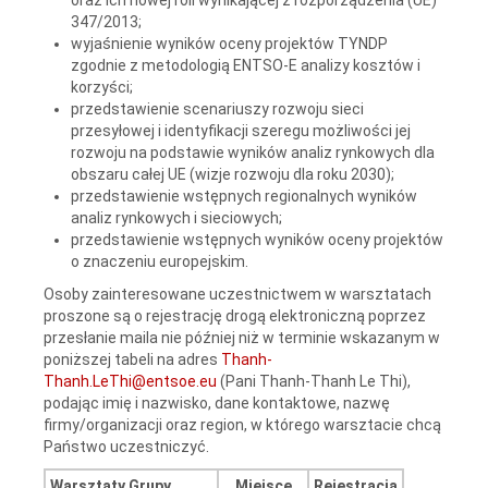
347/2013;
wyjaśnienie wyników oceny projektów TYNDP
zgodnie z metodologią ENTSO-E analizy kosztów i
korzyści;
przedstawienie scenariuszy rozwoju sieci
przesyłowej i identyfikacji szeregu możliwości jej
rozwoju na podstawie wyników analiz rynkowych dla
obszaru całej UE (wizje rozwoju dla roku 2030);
przedstawienie wstępnych regionalnych wyników
analiz rynkowych i sieciowych;
przedstawienie wstępnych wyników oceny projektów
o znaczeniu europejskim.
Osoby zainteresowane uczestnictwem w warsztatach
proszone są o rejestrację drogą elektroniczną poprzez
przesłanie maila nie później niż w terminie wskazanym w
poniższej tabeli na adres
Thanh-
Thanh.LeThi@entsoe.eu
(Pani Thanh-Thanh Le Thi),
podając imię i nazwisko, dane kontaktowe, nazwę
firmy/organizacji oraz region, w którego warsztacie chcą
Państwo uczestniczyć.
Warsztaty Grupy
Miejsce
Rejestracja