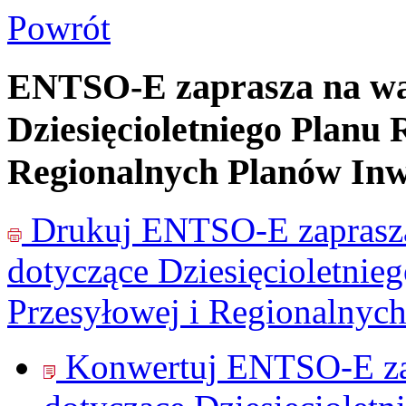
Powrót
ENTSO-E zaprasza na war
Dziesięcioletniego Planu 
Regionalnych Planów Inw
Drukuj
ENTSO-E zaprasza
dotyczące Dziesięcioletnie
Przesyłowej i Regionalnyc
Konwertuj ENTSO-E zap