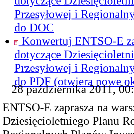
dotyczące Dziesięcioletn
Przesyłowej i Regionaln
do
DOC
Konwertuj ENTSO-E zap
dotyczące Dziesięcioletn
Przesyłowej i Regionaln
do
PDF
(otwiera nowe o
28 października 2011, 00
ENTSO-E zaprasza na warsz
Dziesięcioletniego Planu R