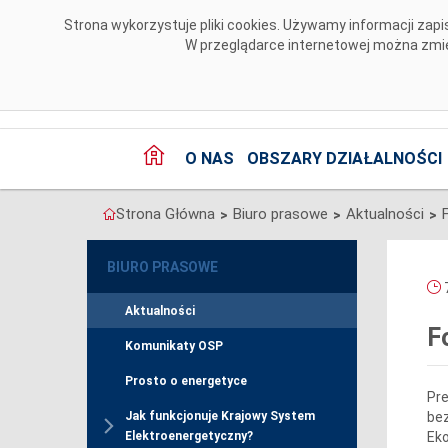
Przejdź do komentarzy
Strona wykorzystuje pliki cookies. Używamy informacji za
W przeglądarce internetowej można zmien
O NAS
OBSZARY DZIAŁALNOŚCI
Strona Główna
Biuro prasowe
Aktualności
>
>
>
BIURO PRASOWE
7
Aktualności
F
Komunikaty OSP
Prosto o energetyce
Pre
bez
Jak funkcjonuje Krajowy System
Eko
Elektroenergetyczny?