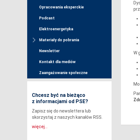
Dys
Opracowania eksperckie
prz
Podcast
Elektroenergetyka
Materiały do pobrania
Newsletter
W g
Kontakt dla mediów
Zaangażowanie społeczne
Mod
Pan
Chcesz być na bieżąco
Zdr
z informacjami od PSE?
Zapisz się do newslettera lub
skorzystaj z naszych kanałów RSS.
więcej...