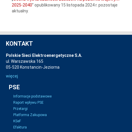
2025-2040
” opublikowany 15 listopada 2024 r. pozostaje
aktualny.
KONTAKT
Polskie Sieci Elektroenergetyczne S.A.
ul. Warszawska 165
05-520 Konstancin-Jeziorna
więcej
PSE
Informacje podstawowe
Raport wpływu PSE
Przetargi
Platforma Zakupowa
KSeF
Efaktura