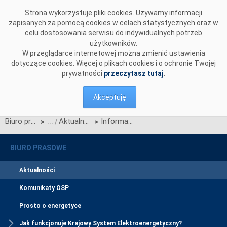
Przejdź do komentarzy
Strona wykorzystuje pliki cookies. Używamy informacji
zapisanych za pomocą cookies w celach statystycznych oraz w
celu dostosowania serwisu do indywidualnych potrzeb
użytkowników.
W przeglądarce internetowej można zmienić ustawienia
dotyczące cookies. Więcej o plikach cookies i o ochronie Twojej
prywatności
przeczytasz tutaj
.
Akceptuję
Biuro prasowe
Aktualności
Informacja na temat publikacji oceny wystarczalności zasobów na poziomie krajowym zgodnie z art. 34a ust. 4 ustawy o rynku mocy
>
>
BIURO PRASOWE
Aktualności
Komunikaty OSP
Prosto o energetyce
Jak funkcjonuje Krajowy System Elektroenergetyczny?