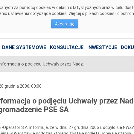
pisanych za pomocą cookies w celach statystycznych oraz w celu dos
ić ustawienia dotyczące cookies. Więcej o plikach cookies i o ochro
Akceptuję
DANE SYSTEMOWE
KONSULTACJE
INWESTYCJE
DOKU
Informacja o podjęciu Uchwały przez Nadzwyczajne Walne Zgromadzenie PSE SA
8 grudnia 2006, 00:00
nformacja o podjęciu Uchwały przez Na
gromadzenie PSE SA
-Operator S.A. informuje, że w dniu 27 grudnia 2006 r. odbyło się NWZ
yjna w Warszawie podczas którego została podjęta Uchwała stanowią