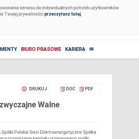
tosowania serwisu do indywidualnych potrzeb użytkowników.
nie Twojej prywatności
przeczytasz tutaj
.
MENTY
BIURO PRASOWE
KARIERA
✉
DRUKUJ
DOC
PDF
dzwyczajne Walne
A Spółki Polskie Sieci Elektroenergetyczne Spółka
ca rozwiązanie kapitału rezerwowego spółki