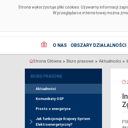
Przejdź do komentarzy
Strona wykorzystuje pliki cookies. Używamy informacji za
W przeglądarce internetowej można zmien
O NAS
OBSZARY DZIAŁALNOŚCI
Strona Główna
Biuro prasowe
Aktualności
>
>
>
BIURO PRASOWE
2
Aktualności
I
Komunikaty OSP
Z
Prosto o energetyce
Jak funkcjonuje Krajowy System
PSE
Elektroenergetyczny?
Akc