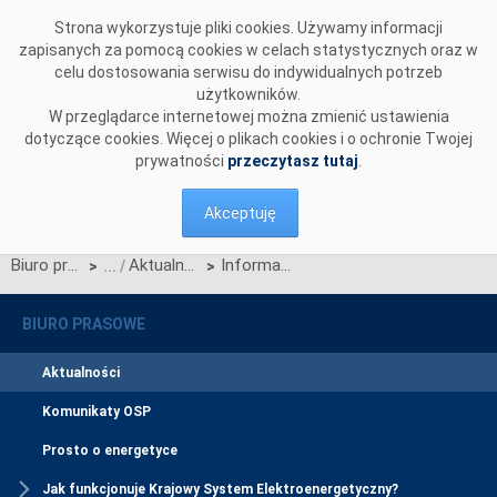
Przejdź do komentarzy
Strona wykorzystuje pliki cookies. Używamy informacji
zapisanych za pomocą cookies w celach statystycznych oraz w
celu dostosowania serwisu do indywidualnych potrzeb
użytkowników.
W przeglądarce internetowej można zmienić ustawienia
dotyczące cookies. Więcej o plikach cookies i o ochronie Twojej
prywatności
przeczytasz tutaj
.
Akceptuję
Biuro prasowe
Aktualności
Informacja OSP na temat decyzji URE ws. zmiany ram wdrażania dla europejskiej platformy wymiany energii bilansującej z rezerw zastępczych
>
>
BIURO PRASOWE
Aktualności
Komunikaty OSP
Prosto o energetyce
Jak funkcjonuje Krajowy System Elektroenergetyczny?