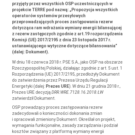
przyjęty przez wszystkich OSP uczestniczących w
projekcie TERRE pod nazwą: „Propozycja wszystkich
operatorów systemów przesyłowych
przeprowadzających proces zastępowania rezerw
dotycząca ram wdrażania wymiany energii bilansującej
z rezerw zastępczych zgodnie z art.19 rozporządzenia
Komisji (UE) 2017/2195 z dnia 23 listopada 2017 r.
ustanawiającego wytyczne dotyczące bilansowania”
(dalej: Dokument).
W dniu 18 czerwca 2018 r. PSE S.A., jako OSP na obszarze
Rzeczypospolitej Polskiej, działając zgodnie z art. 5 ust. 1
Rozporządzenia (UE) 2017/2195, przedłożyły Dokument
do zatwierdzenia przez Prezesa Urzędu Regulacji
Energetyki (dalej:
Prezes URE
). W dniu 21 grudnia 2018 r.,
Prezes URE decyzją
DRR.WRE.7128.16.2018.ŁW
zatwierdził Dokument.
OSP prowadzący proces zastępowania rezerw
zadecydowali o konieczności dokonania zmian
i opracowali zmieniony Dokument. Określał on projekt,
wymagania funkcjonalne, zasady zarządzania i podział
kosztów związany z platformą wymiany energii