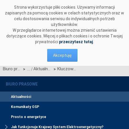
Przejdź do komentarzy
Strona wykorzystuje pliki cookies. Używamy informacji
zapisanych za pomocą cookies w celach statystycznych oraz w
celu dostosowania serwisu do indywidualnych potrzeb
użytkowników.
W przeglądarce internetowej można zmienić ustawienia
dotyczące cookies. Więcej o plikach cookies i o ochronie Twojej
prywatności
przeczytasz tutaj
.
Akceptuję
Biuro prasowe
Aktualności
Kluczowa decyzja dla stacji wyprowadzającej moc z elektrowni jądrowej
>
>
BIURO PRASOWE
Aktualności
Komunikaty OSP
Prosto o energetyce
Jak funkcjonuje Krajowy System Elektroenergetyczny?