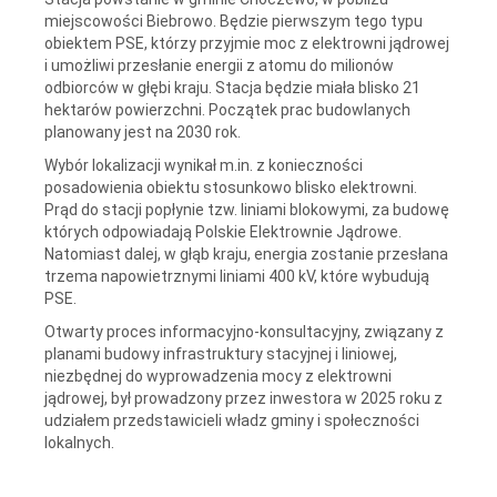
miejscowości Biebrowo. Będzie pierwszym tego typu
obiektem PSE, którzy przyjmie moc z elektrowni jądrowej
i umożliwi przesłanie energii z atomu do milionów
odbiorców w głębi kraju. Stacja będzie miała blisko 21
hektarów powierzchni. Początek prac budowlanych
planowany jest na 2030 rok.
Wybór lokalizacji wynikał m.in. z konieczności
posadowienia obiektu stosunkowo blisko elektrowni.
Prąd do stacji popłynie tzw. liniami blokowymi, za budowę
których odpowiadają Polskie Elektrownie Jądrowe.
Natomiast dalej, w głąb kraju, energia zostanie przesłana
trzema napowietrznymi liniami 400 kV, które wybudują
PSE.
Otwarty proces informacyjno-konsultacyjny, związany z
planami budowy infrastruktury stacyjnej i liniowej,
niezbędnej do wyprowadzenia mocy z elektrowni
jądrowej, był prowadzony przez inwestora w 2025 roku z
udziałem przedstawicieli władz gminy i społeczności
lokalnych.