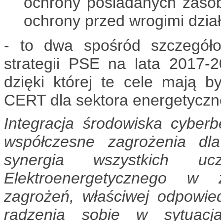
ochrony posiadanych zasob
ochrony przed wrogimi dzia
- to dwa spośród szczegół
strategii PSE na lata 2017-2
dzięki której te cele mają b
CERT dla sektora energetyczn
Integracja środowiska cyber
współczesne zagrożenia dl
synergia wszystkich uc
Elektroenergetycznego w 
zagrożeń, właściwej odpowied
radzenia sobie w sytuacja