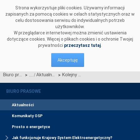
Przejdź do komentarzy
Strona wykorzystuje pliki cookies. Używamy informacji
zapisanych za pomocą cookies w celach statystycznych oraz w
celu dostosowania serwisu do indywidualnych potrzeb
użytkowników.
W przeglądarce internetowej można zmienić ustawienia
dotyczące cookies. Więcej o plikach cookies i o ochronie Twojej
prywatności
przeczytasz tutaj
.
Akceptuję
Biuro prasowe
Aktualności
Kolejny Nadawca Fizyczny gotowy do współpracy z CSIRE
>
>
BIURO PRASOWE
Aktualności
Komunikaty OSP
Prosto o energetyce
Jak funkcjonuje Krajowy System Elektroenergetyczny?