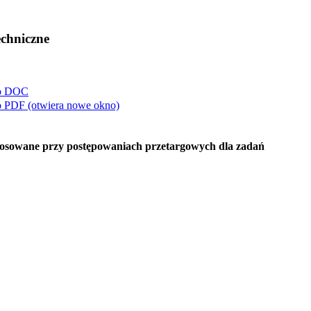
echniczne
o
DOC
o
PDF
(otwiera nowe okno)
tosowane przy postępowaniach przetargowych dla zadań