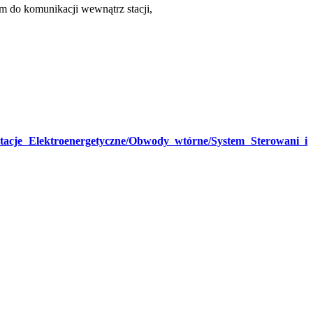
m do komunikacji wewnątrz stacji,
Stacje Elektroenergetyczne/Obwody wtórne/System Sterowani i