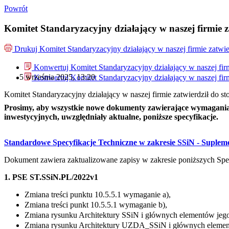
Powrót
Komitet Standaryzacyjny działający w naszej firmie 
Drukuj
Komitet Standaryzacyjny działający w naszej firmie zatwi
Konwertuj Komitet Standaryzacyjny działający w naszej fir
5 września 2025, 13:20
Konwertuj Komitet Standaryzacyjny działający w naszej fir
Komitet Standaryzacyjny działający w naszej firmie zatwierdził do 
Prosimy, aby wszystkie nowe dokumenty zawierające wymagania
inwestycyjnych, uwzględniały aktualne, poniższe specyfikacje.
Standardowe Specyfikacje Techniczne w zakresie SSiN - Suplem
Dokument zawiera zaktualizowane zapisy w zakresie poniższych Spe
1. PSE ST.SSiN.PL/2022v1
Zmiana treści punktu 10.5.5.1 wymaganie a),
Zmiana treści punkt 10.5.5.1 wymaganie b),
Zmiana rysunku Architektury SSiN i głównych elementów jego
Zmiana rysunku Architektury UZDA_SSiN i głównych elementó