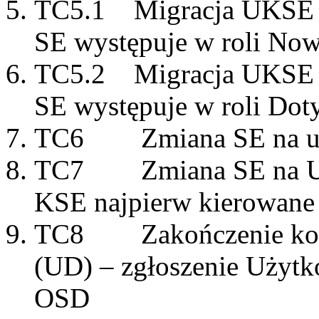
TC5.1 Migracja UKSE z
SE występuje w roli No
TC5.2 Migracja UKSE z
SE występuje w roli Do
TC6 Zmiana SE na umo
TC7 Zmiana SE na UK-
KSE najpierw kierowane
TC8 Zakończenie korzys
(UD) – zgłoszenie Użytk
OSD