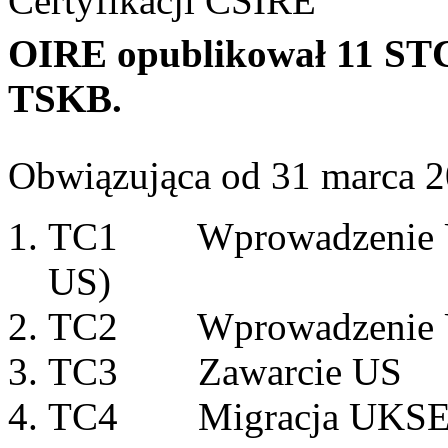
Certyfikacji CSIRE
OIRE opublikował 11 STC 
TSKB.
Obwiązująca od 31 marca 202
TC1 Wprowadzenie Uż
US)
TC2 Wprowadzenie Uż
TC3 Zawarcie US
TC4 Migracja UKSE b