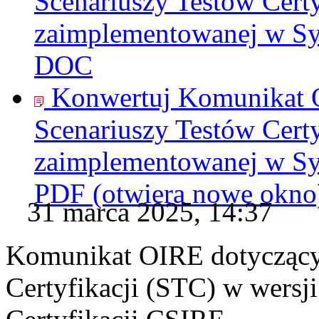
Scenariuszy Testów Certy
zaimplementowanej w Sy
DOC
Konwertuj Komunikat O
Scenariuszy Testów Certy
zaimplementowanej w Sy
PDF
(otwiera nowe okno
31 marca 2025, 14:37
Komunikat OIRE dotyczący 
Certyfikacji (STC) w wers