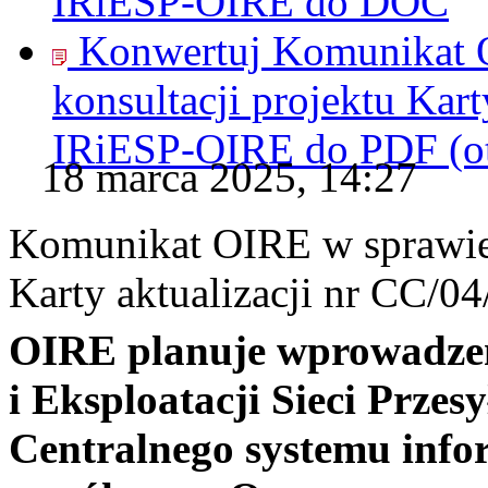
IRiESP-OIRE do
DOC
Konwertuj Komunikat 
konsultacji projektu Kar
IRiESP-OIRE do
PDF
(o
18 marca 2025, 14:27
Komunikat OIRE w sprawie 
Karty aktualizacji nr CC/
OIRE planuje wprowadzen
i Eksploatacji Sieci Prze
Centralnego systemu infor