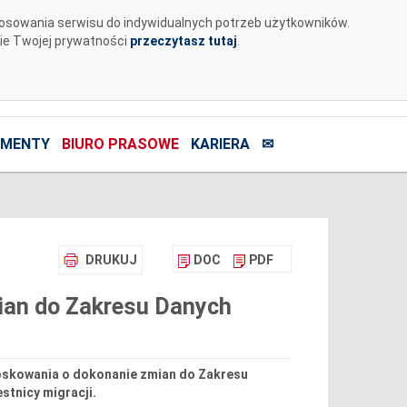
tosowania serwisu do indywidualnych potrzeb użytkowników.
nie Twojej prywatności
przeczytasz tutaj
.
MENTY
BIURO PRASOWE
KARIERA
✉
DRUKUJ
DOC
PDF
ian do Zakresu Danych
nioskowania o dokonanie zmian do Zakresu
tnicy migracji.