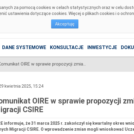
pisanych za pomocą cookies w celach statystycznych oraz w celu dos
ić ustawienia dotyczące cookies. Więcej o plikach cookies i o ochro
Akceptuję
DANE SYSTEMOWE
KONSULTACJE
INWESTYCJE
DOKU
Komunikat OIRE w sprawie propozycji zmian do Zakresu Danych Migracji CSIRE
9 kwietnia 2025, 15:24
omunikat OIRE w sprawie propozycji zm
igracji CSIRE
E informuje, że 31 marca 2025 r. zakończył się kwartalny okres w
nych Migracji CSIRE. O wprowadzenie zmian mogli wnioskować Uczes