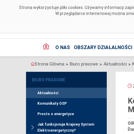
Przejdź do komentarzy
Strona wykorzystuje pliki cookies. Używamy informacji za
W przeglądarce internetowej można zmien
O NAS
OBSZARY DZIAŁALNOŚCI
Strona Główna
Biuro prasowe
Aktualności
>
>
>
BIURO PRASOWE
2
Aktualności
K
Komunikaty OSP
M
Prosto o energetyce
OIR
Jak funkcjonuje Krajowy System
Da
Elektroenergetyczny?