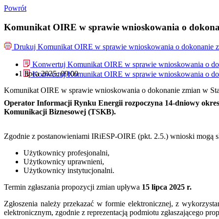
Powrót
Komunikat OIRE w sprawie wnioskowania o dokonan
Drukuj
Komunikat OIRE w sprawie wnioskowania o dokonanie zm
Konwertuj Komunikat OIRE w sprawie wnioskowania o dok
1 lipca 2025, 09:00
Konwertuj Komunikat OIRE w sprawie wnioskowania o dok
Komunikat OIRE w sprawie wnioskowania o dokonanie zmian w Sta
Operator Informacji Rynku Energii rozpoczyna 14-dniowy okr
Komunikacji Biznesowej (TSKB).
Zgodnie z postanowieniami IRiESP-OIRE (pkt. 2.5.) wnioski mogą s
Użytkownicy profesjonalni,
Użytkownicy uprawnieni,
Użytkownicy instytucjonalni.
Termin zgłaszania propozycji zmian upływa
15 lipca 2025 r.
Zgłoszenia należy przekazać w formie elektronicznej, z wykorzysta
elektronicznym, zgodnie z reprezentacją podmiotu zgłaszającego pro