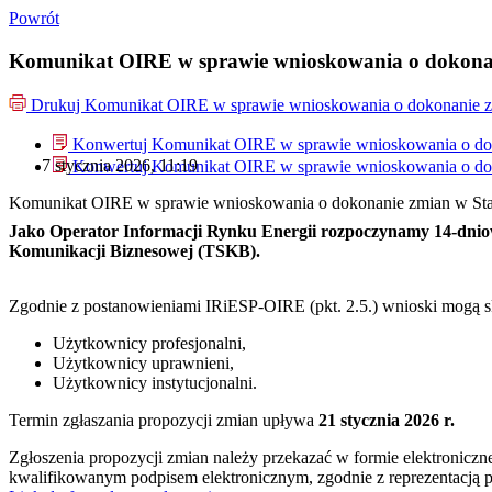
Powrót
Komunikat OIRE w sprawie wnioskowania o dokonan
Drukuj
Komunikat OIRE w sprawie wnioskowania o dokonanie zm
Konwertuj Komunikat OIRE w sprawie wnioskowania o dok
7 stycznia 2026, 11:19
Konwertuj Komunikat OIRE w sprawie wnioskowania o dok
Komunikat OIRE w sprawie wnioskowania o dokonanie zmian w Sta
Jako Operator Informacji Rynku Energii rozpoczynamy 14-dni
Komunikacji Biznesowej (TSKB).
Zgodnie z postanowieniami IRiESP-OIRE (pkt. 2.5.) wnioski mogą s
Użytkownicy profesjonalni,
Użytkownicy uprawnieni,
Użytkownicy instytucjonalni.
Termin zgłaszania propozycji zmian upływa
21 stycznia 2026 r.
Zgłoszenia propozycji zmian należy przekazać w formie elektroniczn
kwalifikowanym podpisem elektronicznym, zgodnie z reprezentacją p