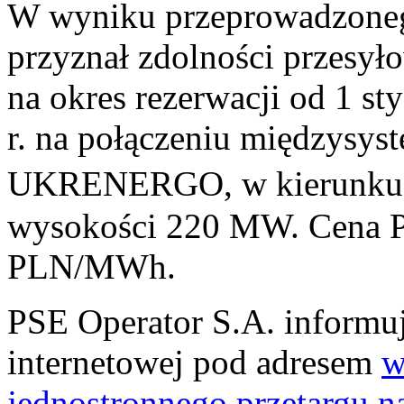
W wyniku przeprowadzoneg
przyznał zdolności przesył
na okres rezerwacji od 1 st
r. na połączeniu międzys
UKRENERGO, w kierunk
wysokości 220 MW. Cena Pr
PLN/MWh.
PSE Operator S.A. informuje
internetowej pod adresem
w
jednostronnego przetargu n