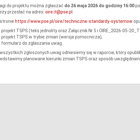
agi do projektu można zgłaszać
do 26 maja 2026 do godziny 16:00
po
eży przesłać na adres:
oire.it@pse.pl
.
stronie
https://www.pse.pl/oire/techniczne-standardy-systemow
opu
projekt TSPS (teks jednolity oraz Załącznik Nr 5 i OIRE_2026-05-20_
projekt TSPS w trybie zmian (wersja pomocnicza),
formularz do zgłaszania uwag.
wszystkich zgłoszonych uwag odniesiemy się w raporcie, który opubl
zedstawimy planowane kierunki zmian TSPS oraz sposób uwzględnien