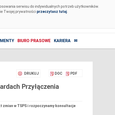
tosowania serwisu do indywidualnych potrzeb użytkowników.
nie Twojej prywatności
przeczytasz tutaj
.
MENTY
BIURO PRASOWE
KARIERA
✉
DRUKUJ
DOC
PDF
ardach Przyłączenia
kt zmian w TSPS i rozpoczynamy konsultacje