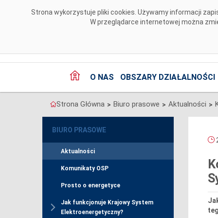
Przejdź do komentarzy
Strona wykorzystuje pliki cookies. Używamy informacji za
W przeglądarce internetowej można zmien
O NAS
OBSZARY DZIAŁALNOŚCI
Strona Główna
Biuro prasowe
Aktualności
>
>
>
BIURO PRASOWE
2
Aktualności
K
Komunikaty OSP
S
Prosto o energetyce
Jak
Jak funkcjonuje Krajowy System
te
Elektroenergetyczny?