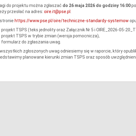
agi do projektu można zgłaszać
do 26 maja 2026 do godziny 16:00
po
eży przesłać na adres:
oire.it@pse.pl
.
stronie
https://www.pse.pl/oire/techniczne-standardy-systemow
opu
projekt TSPS (teks jednolity oraz Załącznik Nr 5 i OIRE_2026-05-20_
projekt TSPS w trybie zmian (wersja pomocnicza),
formularz do zgłaszania uwag.
wszystkich zgłoszonych uwag odniesiemy się w raporcie, który opubl
zedstawimy planowane kierunki zmian TSPS oraz sposób uwzględnien