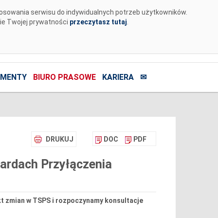
tosowania serwisu do indywidualnych potrzeb użytkowników.
nie Twojej prywatności
przeczytasz tutaj
.
MENTY
BIURO PRASOWE
KARIERA
✉
DRUKUJ
DOC
PDF
ardach Przyłączenia
kt zmian w TSPS i rozpoczynamy konsultacje