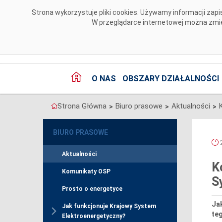
Przejdź do komentarzy
Strona wykorzystuje pliki cookies. Używamy informacji za
W przeglądarce internetowej można zmien
O NAS
OBSZARY DZIAŁALNOŚCI
Strona Główna
Biuro prasowe
Aktualności
>
>
>
BIURO PRASOWE
2
Aktualności
K
Komunikaty OSP
S
Prosto o energetyce
Jak
Jak funkcjonuje Krajowy System
te
Elektroenergetyczny?