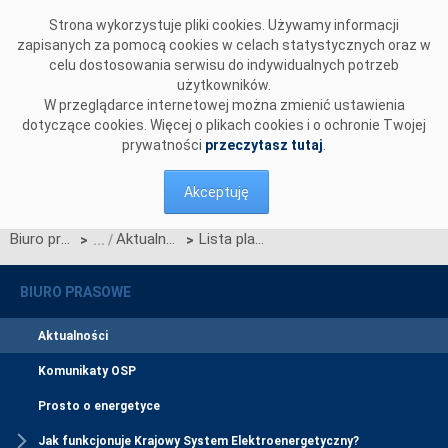
Przejdź do komentarzy
Strona wykorzystuje pliki cookies. Używamy informacji
zapisanych za pomocą cookies w celach statystycznych oraz w
celu dostosowania serwisu do indywidualnych potrzeb
użytkowników.
W przeglądarce internetowej można zmienić ustawienia
dotyczące cookies. Więcej o plikach cookies i o ochronie Twojej
prywatności
przeczytasz tutaj
.
Akceptuję
Biuro prasowe
Aktualności
Lista planowanych postępowań przetargowych na prace budowlane i dostawy inwestorskie
>
>
BIURO PRASOWE
Aktualności
Komunikaty OSP
Prosto o energetyce
Jak funkcjonuje Krajowy System Elektroenergetyczny?