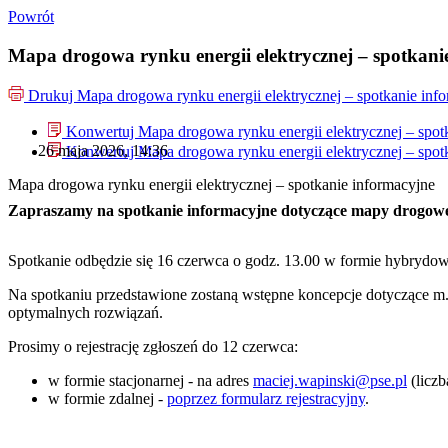
Powrót
Mapa drogowa rynku energii elektrycznej – spotkani
Drukuj
Mapa drogowa rynku energii elektrycznej – spotkanie inf
Konwertuj Mapa drogowa rynku energii elektrycznej – spot
26 maja 2026, 14:36
Konwertuj Mapa drogowa rynku energii elektrycznej – spot
Mapa drogowa rynku energii elektrycznej – spotkanie informacyjne
Zapraszamy na spotkanie informacyjne dotyczące mapy drogowe
Spotkanie odbędzie się 16 czerwca o godz. 13.00 w formie hybrydowej
Na spotkaniu przedstawione zostaną wstępne koncepcje dotyczące m
optymalnych rozwiązań.
Prosimy o rejestrację zgłoszeń do 12 czerwca:
w formie stacjonarnej - na adres
maciej.wapinski@pse.pl
(liczb
w formie zdalnej -
poprzez formularz rejestracyjny
.