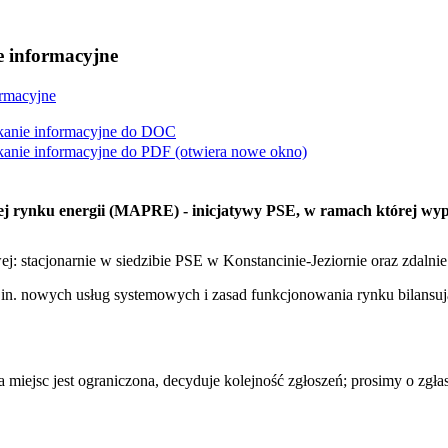
e informacyjne
ormacyjne
kanie informacyjne do
DOC
kanie informacyjne do
PDF
(otwiera nowe okno)
j rynku energii (MAPRE) - inicjatywy PSE, w ramach której wy
: stacjonarnie w siedzibie PSE w Konstancinie-Jeziornie oraz zdalnie
.in. nowych usług systemowych i zasad funkcjonowania rynku bilansu
a miejsc jest ograniczona, decyduje kolejność zgłoszeń; prosimy o zgła