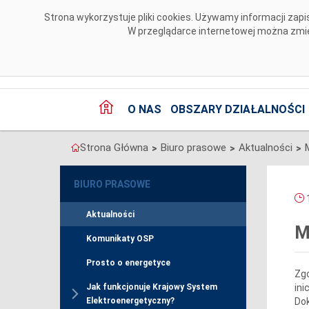
Przejdź do komentarzy
Strona wykorzystuje pliki cookies. Używamy informacji za
W przeglądarce internetowej można zmien
O NAS
OBSZARY DZIAŁALNOŚCI
Strona Główna
Biuro prasowe
Aktualności
>
>
>
BIURO PRASOWE
1
Aktualności
M
Komunikaty OSP
Prosto o energetyce
Zg
ini
Jak funkcjonuje Krajowy System
Do
Elektroenergetyczny?