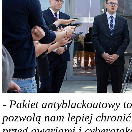
- Pakiet antyblackoutowy t
pozwolą nam lepiej chronić
przed awariami i cyberatak