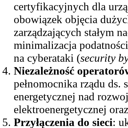
certyfikacyjnych dla urz
obowiązek objęcia dużych
zarządzających stałym n
minimalizacja podatnośc
na cyberataki (
security b
Niezależność operatoró
pełnomocnika rządu ds. st
energetycznej nad rozwoj
elektroenergetycznej ora
Przyłączenia do sieci
: u