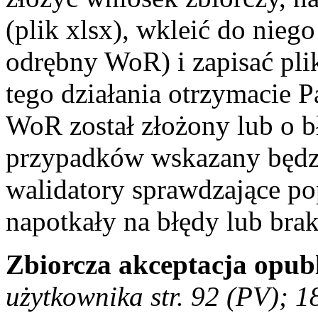
(plik xlsx), wkleić do nieg
odrębny WoR) i zapisać p
tego działania otrzymacie P
WoR został złożony lub o b
przypadków wskazany będzi
walidatory sprawdzające p
napotkały na błędy lub bra
Zbiorcza akceptacja opu
użytkownika str. 92 (PV); 